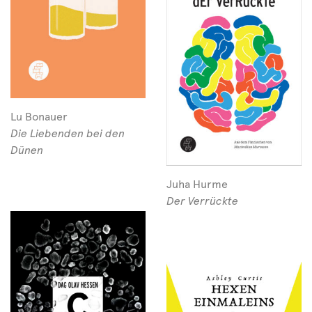
Lu Bonauer
Die Liebenden bei den
Dünen
Juha Hurme
Der Verrückte