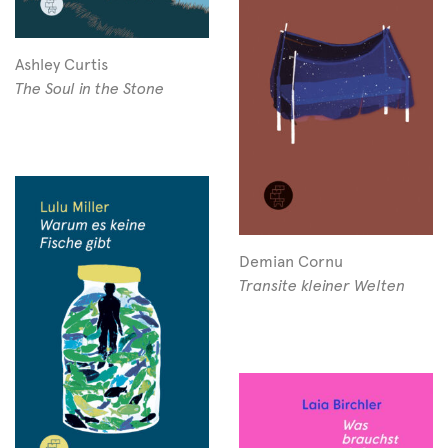
Ashley Curtis
The Soul in the Stone
Demian Cornu
Transite kleiner Welten