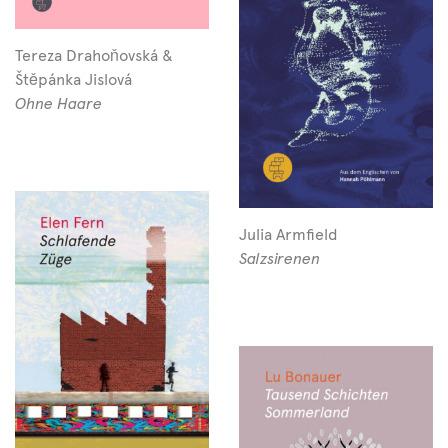
Tereza Drahoňovská &
Štěpánka Jislová
Ohne Haare
Julia Armfield
Salzsirenen