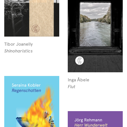
Tibor Joanelly
Shinoharistics
Inga Ābele
Flut