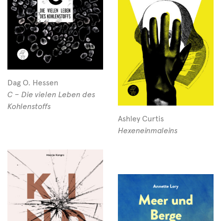
Dag O. Hessen
C – Die vielen Leben des
Kohlenstoffs
Ashley Curtis
Hexeneinmaleins