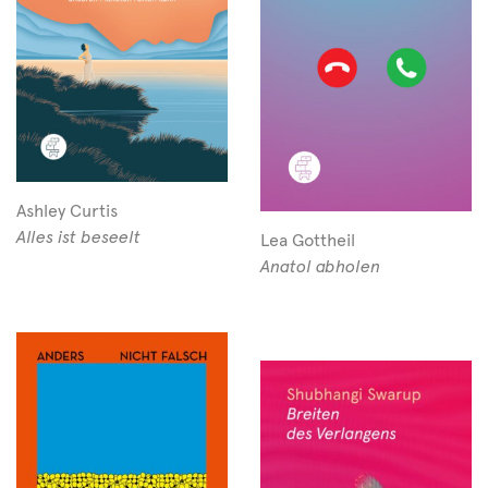
Ashley Curtis
Alles ist beseelt
Lea Gottheil
Anatol abholen