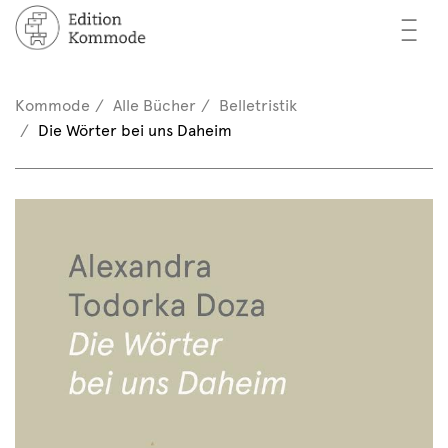
—
—
—
cher
n / Registrieren
Kommode
Alle Bücher
Belletristik
nkorb (0)
Die Wörter bei uns Daheim
tor*innen
EN
rschau
ents
mmode