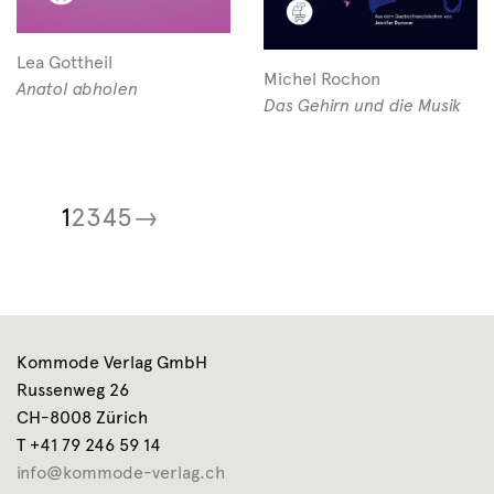
Lea Gottheil
Michel Rochon
Anatol abholen
Das Gehirn und die Musik
1
2
3
4
5
→
Kommode Verlag GmbH
Russenweg 26
CH-8008 Zürich
T +41 79 246 59 14
info@kommode-verlag.ch