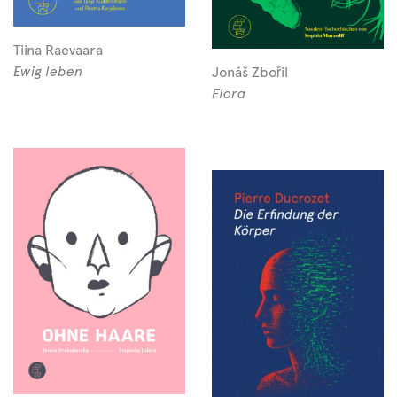
Tiina Raevaara
Ewig leben
Jonáš Zbořil
Flora