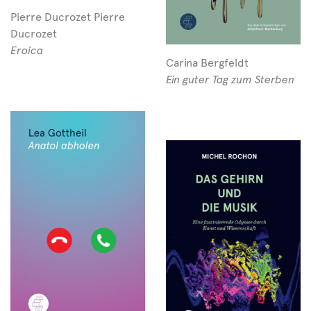
Pierre Ducrozet Pierre
Ducrozet
Eroica
Carina Bergfeldt
Ein guter Tag zum Sterben