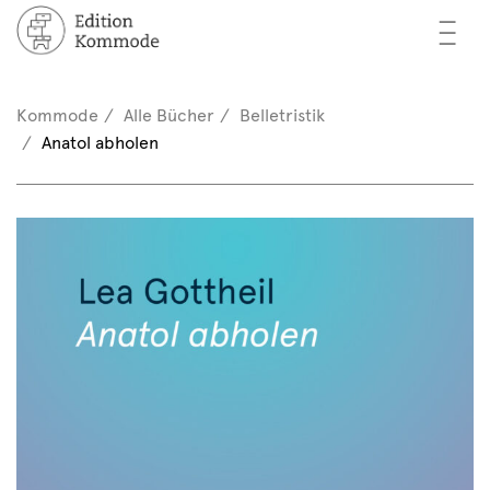
—
—
—
cher
n / Registrieren
Kommode
Alle Bücher
Belletristik
nkorb (0)
Anatol abholen
tor*innen
EN
rschau
ents
mmode