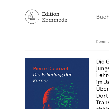
Büch
Komm
Die 
jung
Lehr
im J
Über
Dort 
Tran