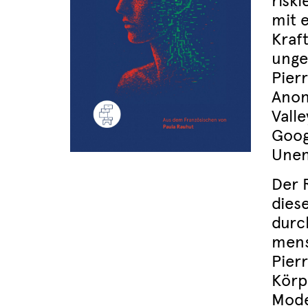
riski
mit 
Kraf
unge
Pier
Anon
Vall
Goog
Unen
Der 
dies
durc
mens
Pier
Körp
Moder