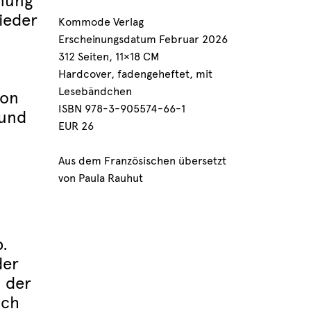
gnung
ieder
Kommode Verlag
Erscheinungsdatum Februar 2026
312 Seiten, 11×18 CM
Hardcover, fadengeheftet, mit
Lesebändchen
con
ISBN 978-3-905574-66-1
 und
EUR 26
Aus dem Französischen übersetzt
von Paula Rauhut
.
der
 der
ich