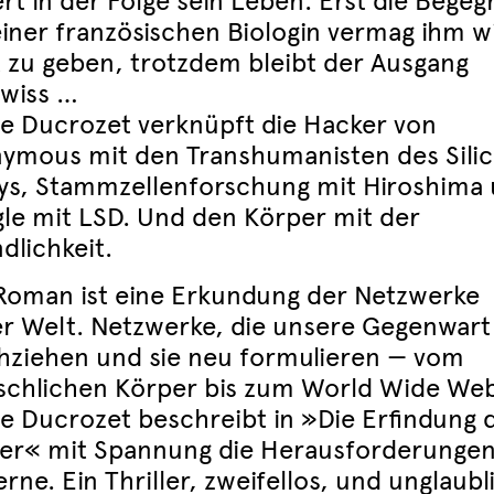
ert in der Folge sein Leben. Erst die Bege
einer französischen Biologin vermag ihm w
t zu geben, trotzdem bleibt der Ausgang
wiss …
re Ducrozet verknüpft die Hacker von
ymous mit den Transhumanisten des Sili
eys, Stammzellenforschung mit Hiroshima
le mit LSD. Und den Körper mit der
dlichkeit.
Roman ist eine Erkundung der Netzwerke
er Welt. Netzwerke, die unsere Gegenwart
hziehen und sie neu formulieren — vom
chlichen Körper bis zum World Wide Web
re Ducrozet beschreibt in »Die Erfindung 
er« mit Spannung die Herausforderungen
ne. Ein Thriller, zweifellos, und unglaubl