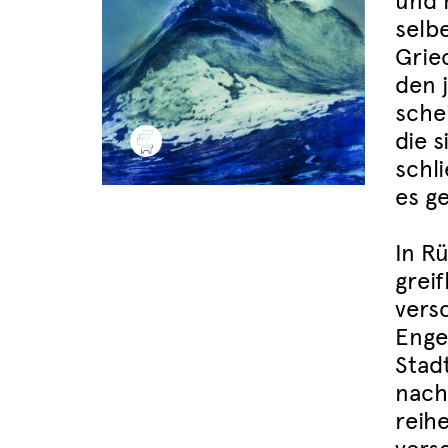
und 
selb
Grie
den 
schei
die 
schl
es g
In R
greif
vers
Enge 
Stad
nach
reih