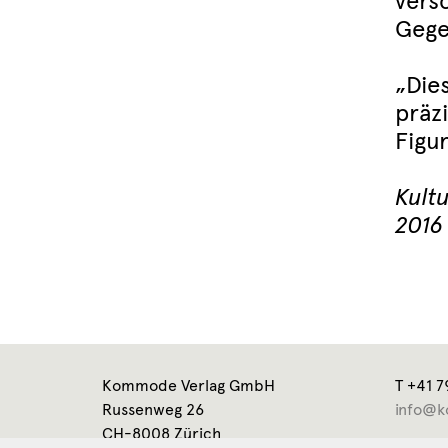
vers
Gege
„Die
präz
Figu
Kult
2016
Kommode Verlag GmbH
T +41 7
Russenweg 26
info@k
CH-8008 Zürich