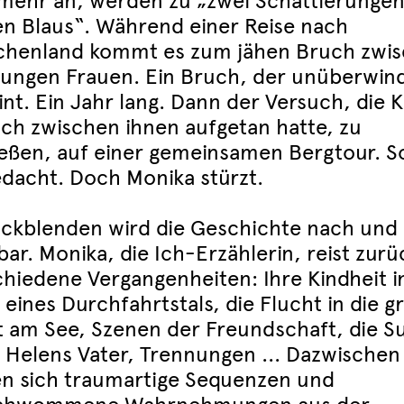
mehr an, werden zu „zwei Schattierungen
en Blaus“. Während einer Reise nach
chenland kommt es zum jähen Bruch zwi
jungen Frauen. Ein Bruch, der unüberwin
nt. Ein Jahr lang. Dann der Versuch, die K
sich zwischen ihnen aufgetan hatte, zu
ießen, auf einer gemeinsamen Bergtour. S
edacht. Doch Monika stürzt.
ückblenden wird die Geschichte nach und
bar. Monika, die Ich-Erzählerin, reist zurü
chiedene Vergangenheiten: Ihre Kindheit i
eines Durchfahrtstals, die Flucht in die g
t am See, Szenen der Freundschaft, die S
 Helens Vater, Trennungen ... Dazwischen
en sich traumartige Sequenzen und