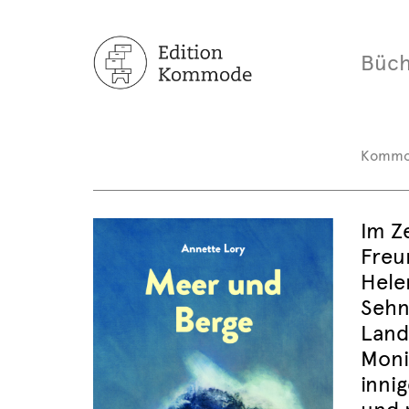
Büch
Komm
Im Z
Freu
Hele
Sehn
Land
Monik
inni