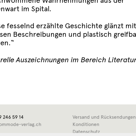
chwommene Wahrnehmungen aus der
nwart im Spital.
se fesselnd erzählte Geschichte glänzt mi
isen Beschreibungen und plastisch greifb
ren.“
urelle Auszeichnungen im Bereich Literatu
9 246 59 14
Versand und Rücksendungen
ommode-verlag.ch
Konditionen
Datenschutz