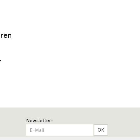
t
aren
r
Newsletter:
OK