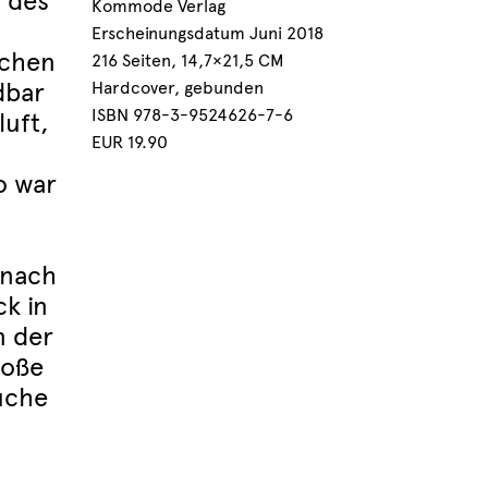
 des
Kommode Verlag
Erscheinungsdatum Juni 2018
schen
216 Seiten, 14,7×21,5 CM
dbar
Hardcover, gebunden
ISBN 978-3-9524626-7-6
luft,
EUR 19.90
o war
 nach
ck in
n der
roße
uche