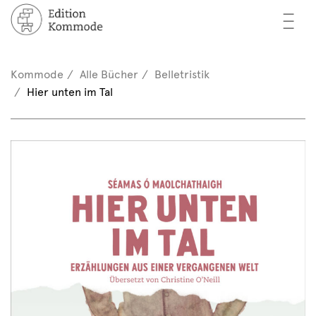
—
—
—
cher
n / Registrieren
Kommode
Alle Bücher
Belletristik
nkorb (0)
Hier unten im Tal
tor*innen
EN
rschau
ents
mmode