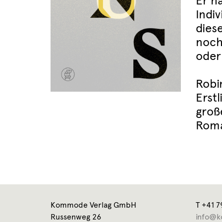
Er h
Indiv
diese
noch
oder
Robi
Erstl
groß
Roma
Kommode Verlag GmbH
T +41 7
Russenweg 26
info@k