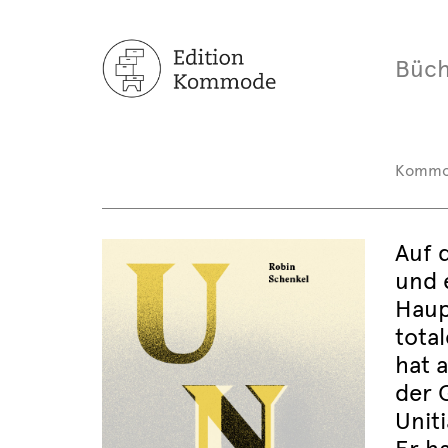
Büch
Komm
Auf d
und 
Haup
tota
hat 
der 
Unit