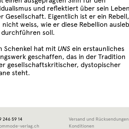
at einen ausgeprägten Sinn für den
idualismus und reflektiert über sein Leben
r Gesellschaft. Eigentlich ist er ein Rebell
 nicht weiss, wie er diese Rebellion ausle
 durchführen soll.
n Schenkel hat mit
UNS
ein erstaunliches
ingswerk geschaffen, das in der Tradition
er gesellschaftskritischer, dystopischer
ne steht.
9 246 59 14
Versand und Rücksendungen
ommode-verlag.ch
Konditionen