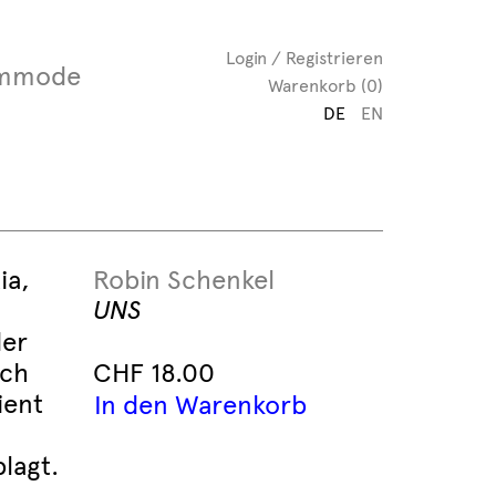
Login / Registrieren
mmode
Warenkorb (0)
DE
EN
ia,
Robin Schenkel
UNS
der
sch
CHF
18.00
ient
In den Warenkorb
lagt.