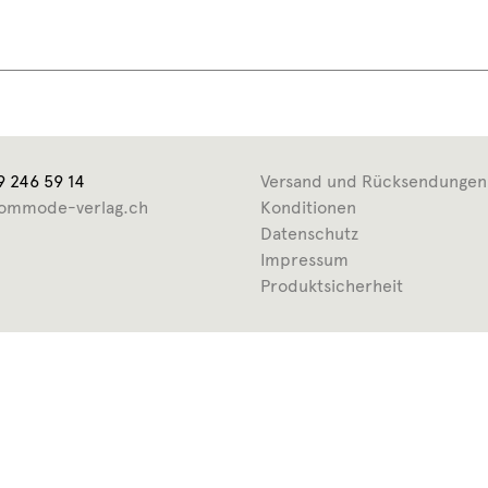
9 246 59 14
Versand und Rücksendungen
ommode-verlag.ch
Konditionen
Datenschutz
Impressum
Produktsicherheit