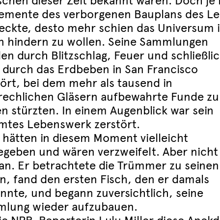
chen dieser Zeit bekannt waren. Doch je
lemente des verborgenen Bauplans des L
eckte, desto mehr schien das Universum 
n hindern zu wollen. Seine Sammlungen
en durch Blitzschlag, Feuer und schließli
 durch das Erdbeben in San Francisco
tört, bei dem mehr als tausend in
rechlichen Gläsern aufbewahrte Funde zu
n stürzten. In einem Augenblick war sein
mtes Lebenswerk zerstört.
e hätten in diesem Moment vielleicht
egeben und wären verzweifelt. Aber nicht
an. Er betrachtete die Trümmer zu seinen
n, fand den ersten Fisch, den er damals
nnte, und begann zuversichtlich, seine
lung wieder aufzubauen.