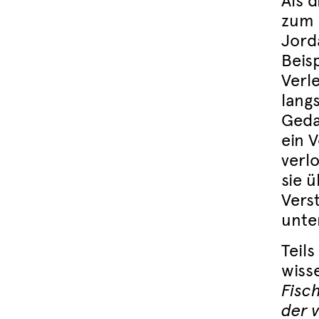
Als 
zum 
Jord
Beis
Verl
lang
Geda
ein 
verlo
sie 
Vers
unte
Teils
wiss
Fisch
der 