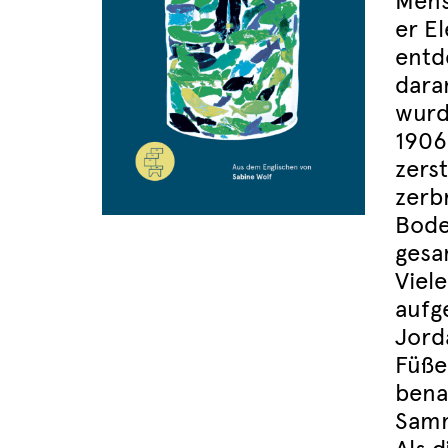
Mens
er E
entd
dara
wurd
1906
zers
zerb
Bode
gesa
Viel
aufg
Jord
Füße
bena
Samm