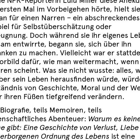
die NPR-Reporterin Lulu Miller diese Anek
ersten Mal im Vorbeigehen hörte, hielt si
an für einen Narren – ein abschreckendes
piel für Selbstüberschätzung oder
eugnung. Doch während sie ihr eigenes L
sam entwirrte, begann sie, sich über ihn
nken zu machen. Vielleicht war er stattd
Vorbild dafür, wie man weitermacht, wenn 
ren scheint. Was sie nicht wusste: alles, 
über sein Leben herausfinden würde, würde
tändnis von Geschichte, Moral und der We
r ihren Füßen tiefgreifend verändern.
 Biografie, teils Memoiren, teils
enschaftliches Abenteuer:
Warum es kein
e gibt: Eine Geschichte von Verlust, Lieb
verborgenen Ordnung des Lebens
ist eine