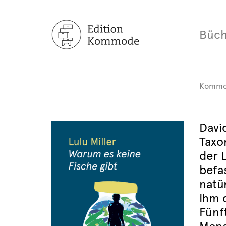
Büch
Komm
Davi
Taxo
der 
befa
natü
ihm 
Fünf