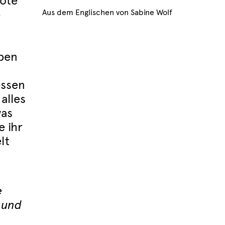
dote
e
Aus dem Englischen von Sabine Wolf
eben
essen
alles
was
 ihr
lt
e
e und