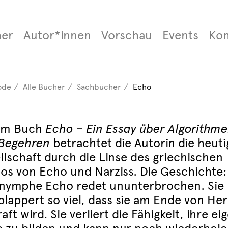
er
Autor*innen
Vorschau
Events
Ko
ode
Alle Bücher
Sachbücher
Echo
em Buch
Echo – Ein Essay über Algorithm
Begehren
betrachtet die Autorin die heuti
llschaft durch die Linse des griechischen
os von Echo und Narziss. Die Geschichte:
nymphe Echo redet ununterbrochen. Sie 
plappert so viel, dass sie am Ende von Her
aft wird. Sie verliert die Fähigkeit, ihre e