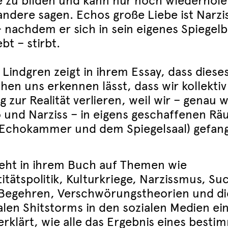
e zu bilden und kann nur noch wiederhole
andere sagen. Echos große Liebe ist Narzis
– nachdem er sich in sein eigenes Spiegelb
ebt – stirbt.
 Lindgren zeigt in ihrem Essay, dass diese
hen uns erkennen lässt, dass wir kollektiv
 zur Realität verlieren, weil wir – genau w
 und Narziss – in eigens geschaffenen R
 Echokammer und dem Spiegelsaal) gefan
geht in ihrem Buch auf Themen wie
itätspolitik, Kulturkriege, Narzissmus, Su
Begehren, Verschwörungstheorien und di
alen Shitstorms in den sozialen Medien ein
erklärt, wie alle das Ergebnis eines besti