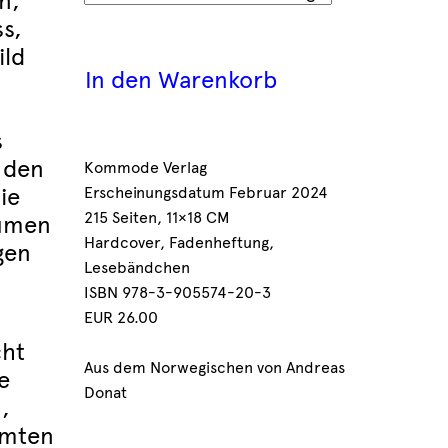
n,
s,
ild
In den Warenkorb
s
 den
Kommode Verlag
ie
Erscheinungsdatum Februar 2024
215 Seiten, 11×18 CM
äumen
Hardcover, Fadenheftung,
gen
Lesebändchen
ISBN 978-3-905574-20-3
EUR 26.00
cht
Aus dem Norwegischen von Andreas
e
Donat
,
mmten