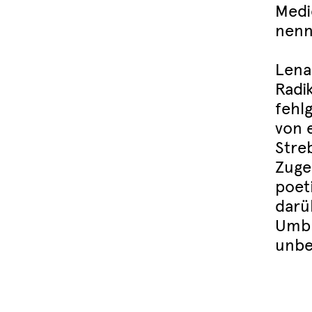
Medi
nenn
Lena
Radik
fehlg
von 
Stre
Zuge
poet
darü
Umbr
unbe