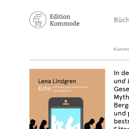
Büch
Komm
In d
und 
Gese
Myth
Berg
und 
bestr