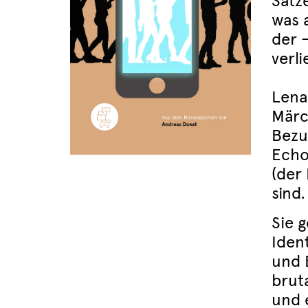
Sätz
was 
der 
verli
Lena
Märc
Bezug
Echo
(der
sind.
Sie 
Ident
und 
brut
und 