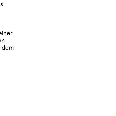
s
einer
en
, dem