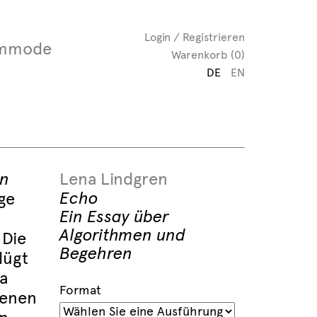
Login / Registrieren
mmode
Warenkorb (0)
DE
EN
en
Lena Lindgren
Echo
ge
Ein Essay über
Algorithmen und
 Die
Begehren
lügt
a
Format
igenen