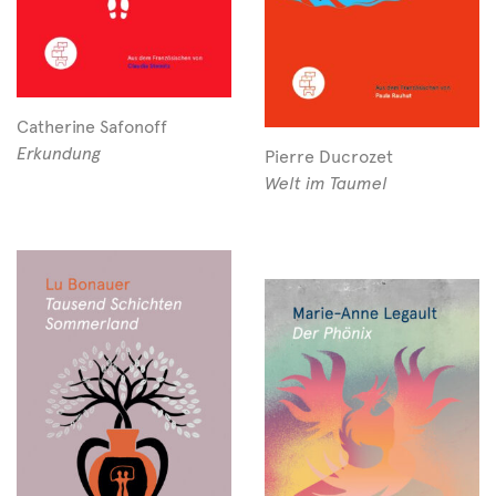
Catherine Safonoff
Erkundung
Pierre Ducrozet
Welt im Taumel