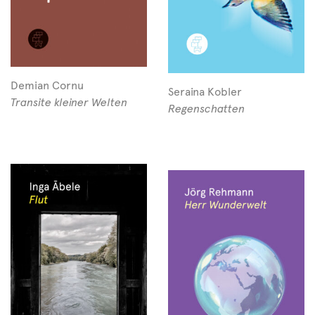
Demian Cornu
Seraina Kobler
Transite kleiner Welten
Regenschatten