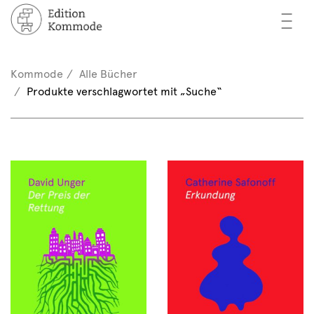
—
—
—
cher
n / Registrieren
Kommode
Alle Bücher
nkorb (0)
Produkte verschlagwortet mit „Suche“
tor*innen
EN
rschau
ents
mmode