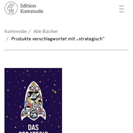
—
—
—
cher
n / Registrieren
Kommode
Alle Bücher
nkorb (0)
Produkte verschlagwortet mit „strategisch“
tor*innen
EN
rschau
ents
mmode