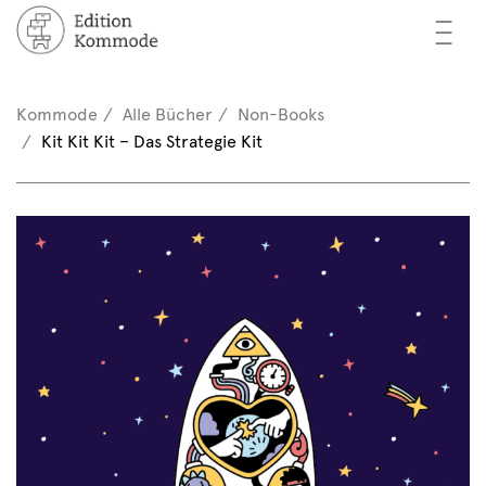
—
—
—
cher
n / Registrieren
Kommode
Alle Bücher
Non-Books
nkorb (0)
Kit Kit Kit – Das Strategie Kit
tor*innen
EN
rschau
ents
mmode