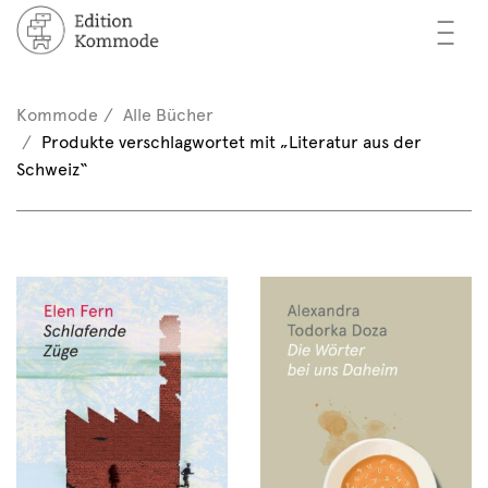
—
—
—
cher
n / Registrieren
Kommode
Alle Bücher
nkorb (0)
Produkte verschlagwortet mit „Literatur aus der
tor*innen
EN
Schweiz“
rschau
ents
mmode