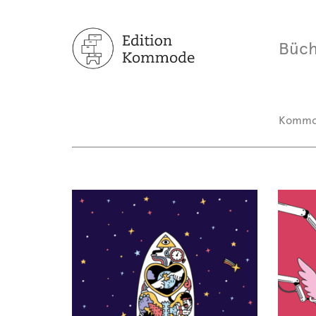
Büch
Komm