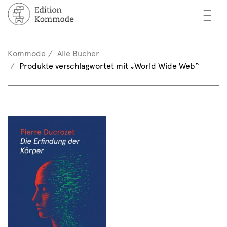
—
—
—
cher
n / Registrieren
Kommode
Alle Bücher
nkorb (0)
Produkte verschlagwortet mit „World Wide Web“
tor*innen
EN
rschau
ents
mmode