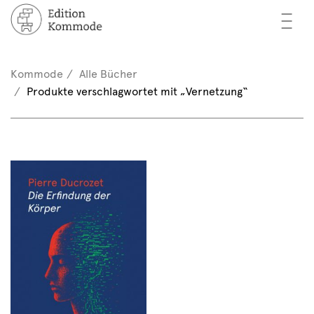
—
—
—
cher
n / Registrieren
Kommode
Alle Bücher
nkorb (0)
Produkte verschlagwortet mit „Vernetzung“
tor*innen
EN
rschau
ents
mmode