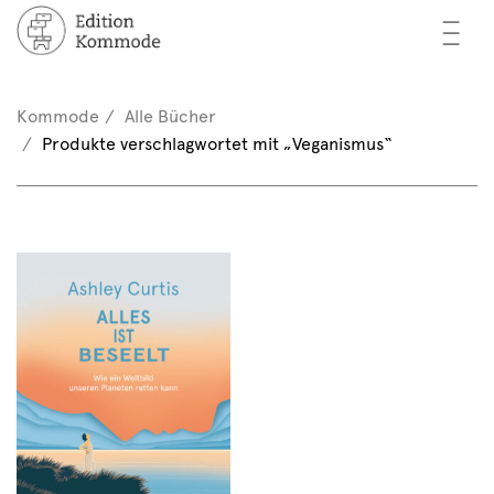
—
—
—
cher
n / Registrieren
Kommode
Alle Bücher
nkorb (0)
Produkte verschlagwortet mit „Veganismus“
tor*innen
EN
rschau
ents
mmode