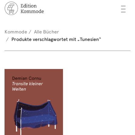
—
—
—
cher
n / Registrieren
Kommode
Alle Bücher
nkorb (0)
Produkte verschlagwortet mit „Tunesien“
tor*innen
EN
rschau
ents
mmode