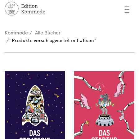
—
—
—
cher
n / Registrieren
Kommode
Alle Bücher
nkorb (0)
Produkte verschlagwortet mit „Team“
tor*innen
EN
rschau
ents
mmode