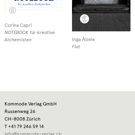
Corina Capri
NOTEBOOK für kreative
Inga Ābele
Alchemisten
Flut
Kommode Verlag GmbH
Russenweg 26
CH-8008 Zürich
T +41 79 246 59 14
info@kommode-verlag.ch