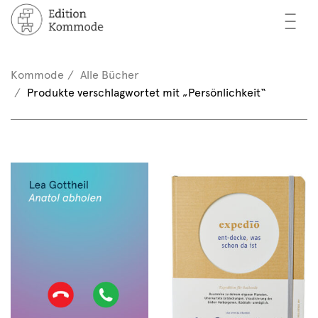
—
—
—
cher
n / Registrieren
Kommode
Alle Bücher
nkorb (0)
Produkte verschlagwortet mit „Persönlichkeit“
tor*innen
EN
rschau
ents
mmode