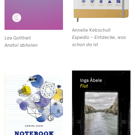
Annelie Kebschull
Expedio – Entdecke, was
Lea Gottheil
schon da ist
Anatol abholen