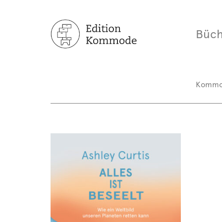
Büch
Komm