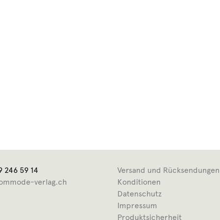
9 246 59 14
Versand und Rücksendungen
ommode-verlag.ch
Konditionen
Datenschutz
Impressum
Produktsicherheit