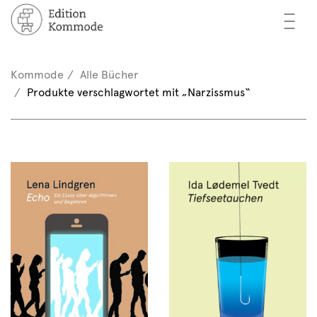
—
—
—
cher
n / Registrieren
Kommode
Alle Bücher
nkorb (0)
Produkte verschlagwortet mit „Narzissmus“
tor*innen
EN
rschau
ents
mmode