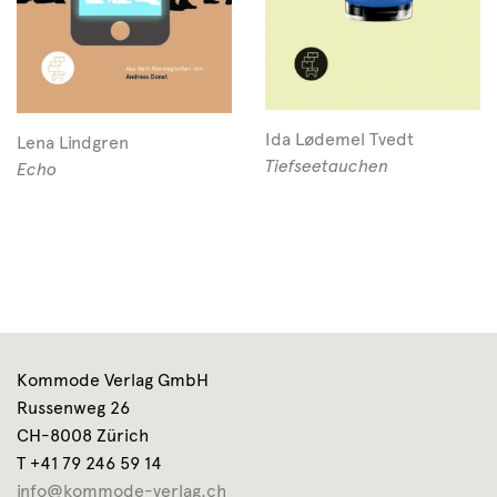
Ida Lødemel Tvedt
Lena Lindgren
Tiefseetauchen
Echo
Kommode Verlag GmbH
Russenweg 26
CH-8008 Zürich
T +41 79 246 59 14
info@kommode-verlag.ch