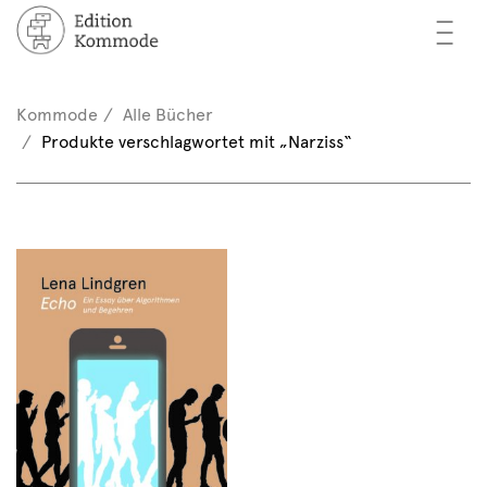
—
—
—
cher
n / Registrieren
Kommode
Alle Bücher
nkorb (0)
Produkte verschlagwortet mit „Narziss“
tor*innen
EN
rschau
ents
mmode