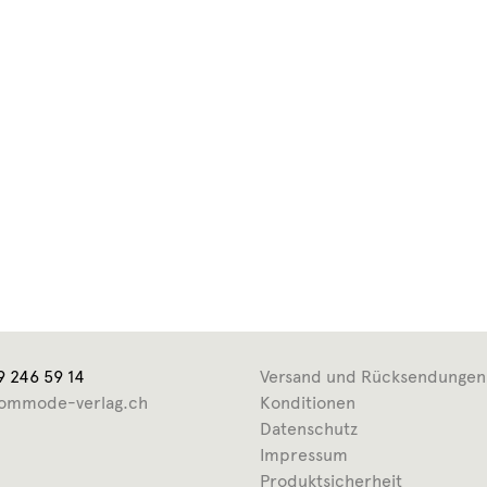
9 246 59 14
Versand und Rücksendungen
ommode-verlag.ch
Konditionen
Datenschutz
Impressum
Produktsicherheit