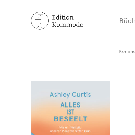
Büch
Komm