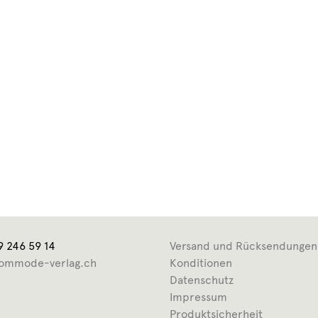
9 246 59 14
Versand und Rücksendungen
ommode-verlag.ch
Konditionen
Datenschutz
Impressum
Produktsicherheit