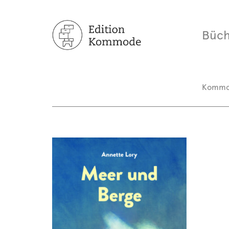
Büch
Komm