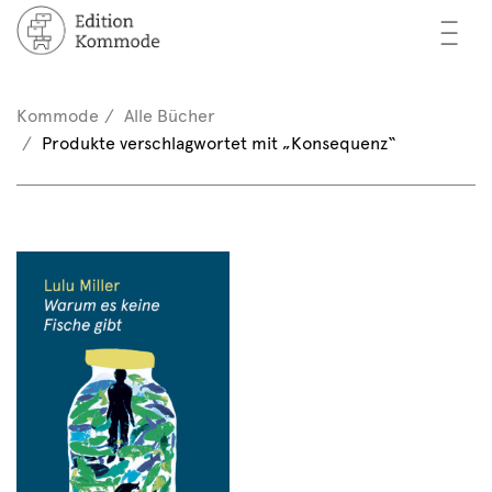
—
—
—
cher
n / Registrieren
Kommode
Alle Bücher
nkorb (0)
Produkte verschlagwortet mit „Konsequenz“
tor*innen
EN
rschau
ents
mmode