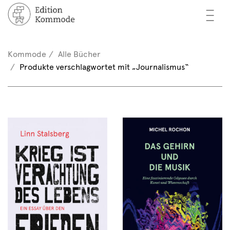
—
—
—
cher
n / Registrieren
Kommode
Alle Bücher
nkorb (0)
Produkte verschlagwortet mit „Journalismus“
tor*innen
EN
rschau
ents
mmode