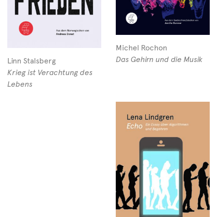
Michel Rochon
Das Gehirn und die Musik
Linn Stalsberg
Krieg ist Verachtung des
Lebens