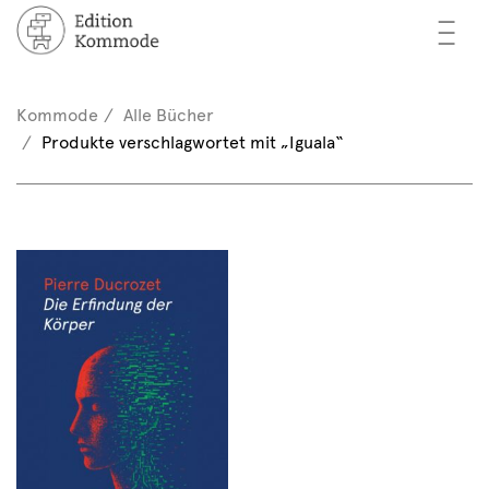
—
—
—
cher
n / Registrieren
Kommode
Alle Bücher
nkorb (0)
Produkte verschlagwortet mit „Iguala“
tor*innen
EN
rschau
ents
mmode