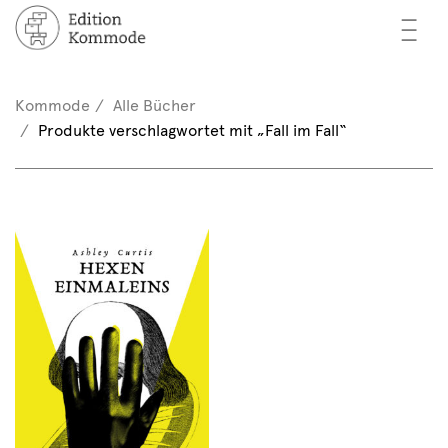
—
—
—
cher
n / Registrieren
Kommode
Alle Bücher
nkorb (0)
Produkte verschlagwortet mit „Fall im Fall“
tor*innen
EN
rschau
ents
mmode