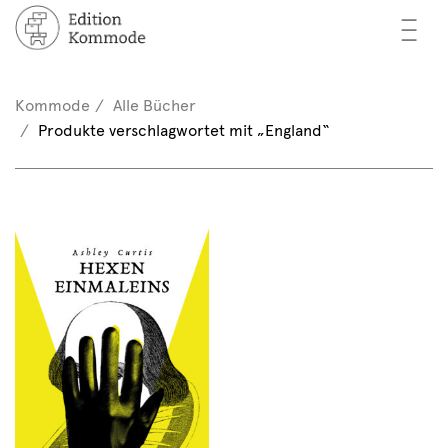
—
—
—
cher
n / Registrieren
Kommode
Alle Bücher
nkorb (0)
Produkte verschlagwortet mit „England“
tor*innen
EN
rschau
ents
mmode