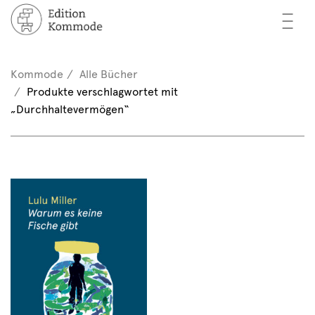
—
—
—
cher
n / Registrieren
Kommode
Alle Bücher
nkorb (0)
Produkte verschlagwortet mit
tor*innen
EN
„Durchhaltevermögen“
rschau
ents
mmode