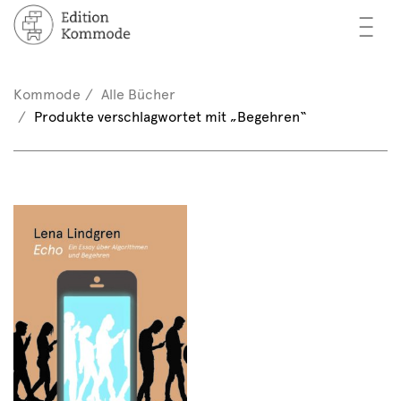
—
—
—
cher
n / Registrieren
Kommode
Alle Bücher
nkorb (0)
Produkte verschlagwortet mit „Begehren“
tor*innen
EN
rschau
ents
mmode