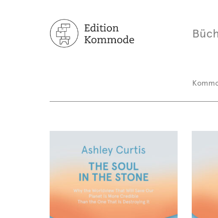
Büch
Komm