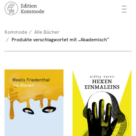
—
—
—
cher
n / Registrieren
Kommode
Alle Bücher
nkorb (0)
Produkte verschlagwortet mit „Akademisch“
tor*innen
EN
rschau
ents
mmode