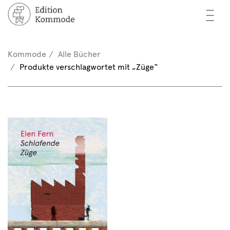
—
—
—
cher
n / Registrieren
Kommode
Alle Bücher
nkorb (0)
Produkte verschlagwortet mit „Züge“
tor*innen
EN
rschau
ents
mmode