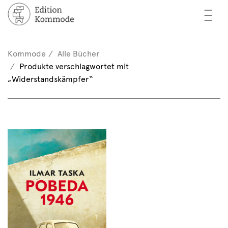
—
—
—
cher
n / Registrieren
Kommode
Alle Bücher
nkorb (0)
Produkte verschlagwortet mit
tor*innen
EN
„Widerstandskämpfer“
rschau
ents
mmode