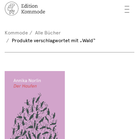
—
—
—
cher
n / Registrieren
Kommode
Alle Bücher
nkorb (0)
Produkte verschlagwortet mit „Wald“
tor*innen
EN
rschau
ents
mmode