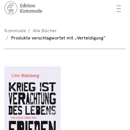
—
—
—
cher
n / Registrieren
Kommode
Alle Bücher
nkorb (0)
Produkte verschlagwortet mit „Verteidigung“
tor*innen
EN
rschau
ents
mmode