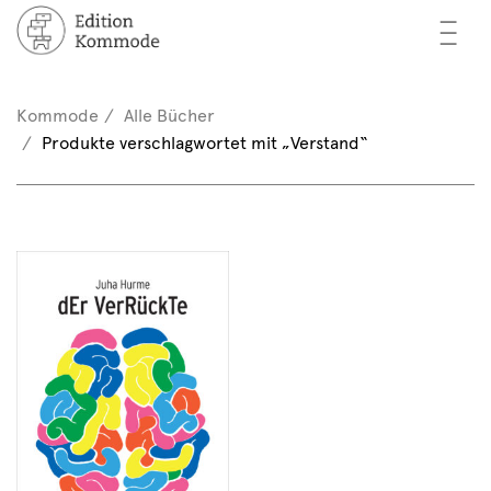
—
—
—
cher
n / Registrieren
Kommode
Alle Bücher
nkorb (0)
Produkte verschlagwortet mit „Verstand“
tor*innen
EN
rschau
ents
mmode