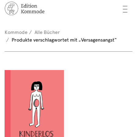
—
—
—
cher
n / Registrieren
Kommode
Alle Bücher
nkorb (0)
Produkte verschlagwortet mit „Versagensangst“
tor*innen
EN
rschau
ents
mmode