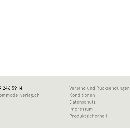
9 246 59 14
Versand und Rücksendungen
ommode-verlag.ch
Konditionen
Datenschutz
Impressum
Produktsicherheit