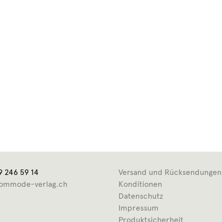
9 246 59 14
Versand und Rücksendungen
ommode-verlag.ch
Konditionen
Datenschutz
Impressum
Produktsicherheit