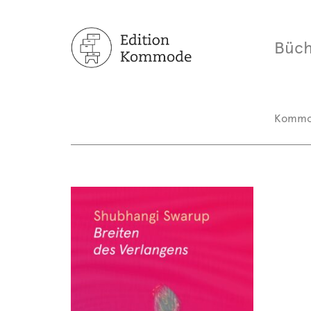
Büch
Komm