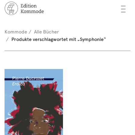
—
—
—
cher
n / Registrieren
Kommode
Alle Bücher
nkorb (0)
Produkte verschlagwortet mit „Symphonie“
tor*innen
EN
rschau
ents
mmode