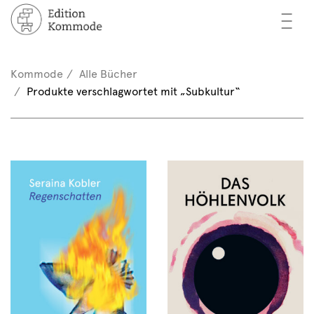
—
—
—
cher
n / Registrieren
Kommode
Alle Bücher
nkorb (0)
Produkte verschlagwortet mit „Subkultur“
tor*innen
EN
rschau
ents
mmode