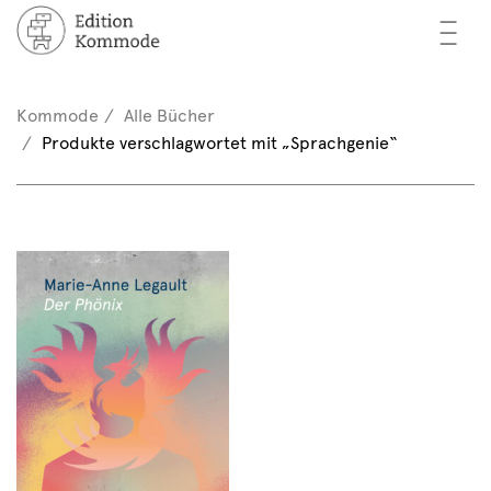
—
—
—
cher
n / Registrieren
Kommode
Alle Bücher
nkorb (0)
Produkte verschlagwortet mit „Sprachgenie“
tor*innen
EN
rschau
ents
mmode