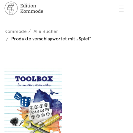
—
—
—
cher
n / Registrieren
Kommode
Alle Bücher
nkorb (0)
Produkte verschlagwortet mit „Spiel“
tor*innen
EN
rschau
ents
mmode